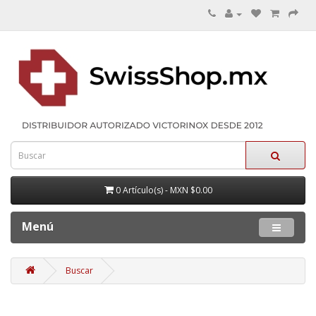
0 Artículo(s) - MXN $0.00
Menú
Buscar