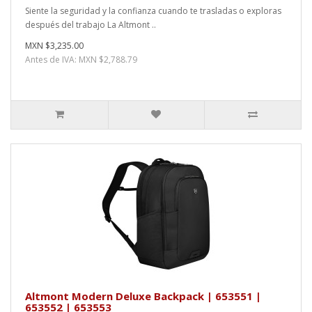
Siente la seguridad y la confianza cuando te trasladas o exploras
después del trabajo La Altmont ..
MXN $3,235.00
Antes de IVA: MXN $2,788.79
Altmont Modern Deluxe Backpack | 653551 |
653552 | 653553