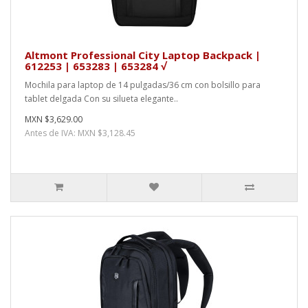
Altmont Professional City Laptop Backpack |
612253 | 653283 | 653284 √
Mochila para laptop de 14 pulgadas/36 cm con bolsillo para
tablet delgada Con su silueta elegante..
MXN $3,629.00
Antes de IVA: MXN $3,128.45