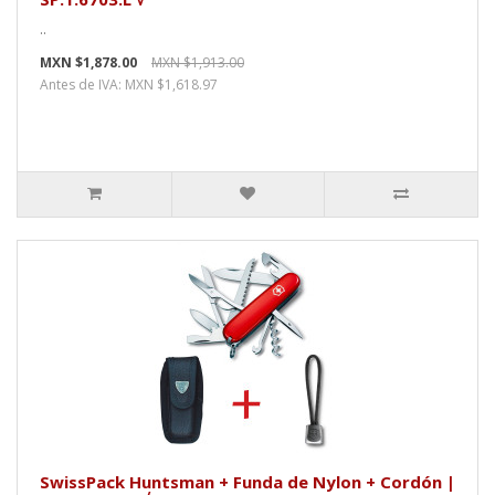
..
MXN $1,878.00
MXN $1,913.00
Antes de IVA: MXN $1,618.97
SwissPack Huntsman + Funda de Nylon + Cordón |