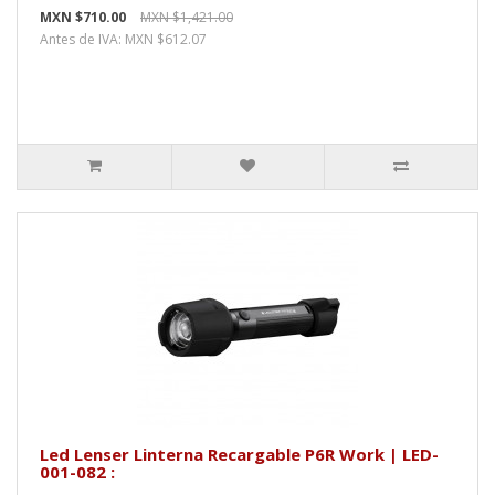
MXN $710.00
MXN $1,421.00
Antes de IVA: MXN $612.07
Led Lenser Linterna Recargable P6R Work | LED-
001-082 :