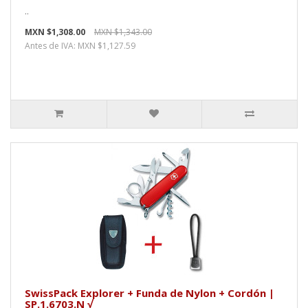
..
MXN $1,308.00
MXN $1,343.00
Antes de IVA: MXN $1,127.59
SwissPack Explorer + Funda de Nylon + Cordón |
SP.1.6703.N √