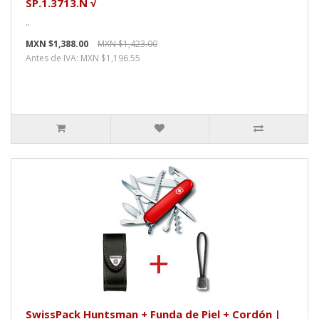
SP.1.3713.N √
..
MXN $1,388.00
MXN $1,423.00
Antes de IVA: MXN $1,196.55
SwissPack Huntsman + Funda de Piel + Cordón |