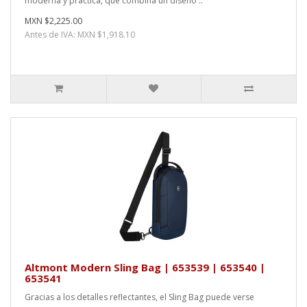
moderna y práctica, que combina un diseño ..
MXN $2,225.00
Antes de IVA: MXN $1,918.10
Altmont Modern Sling Bag | 653539 | 653540 |
653541
Gracias a los detalles reflectantes, el Sling Bag puede verse