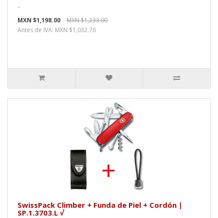
..
MXN $1,198.00
MXN $1,233.00
Antes de IVA: MXN $1,032.76
SwissPack Climber + Funda de Piel + Cordón |
SP.1.3703.L √