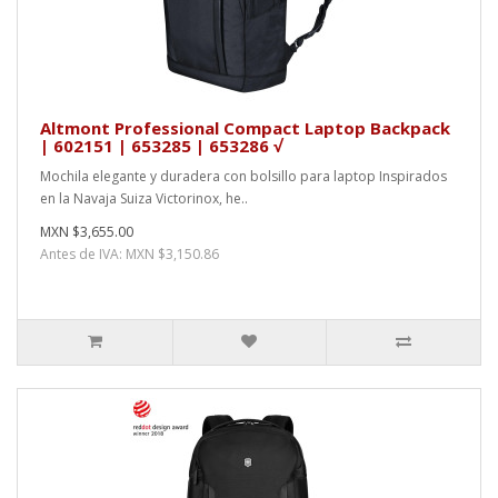
Altmont Professional Compact Laptop Backpack
| 602151 | 653285 | 653286 √
Mochila elegante y duradera con bolsillo para laptop Inspirados
en la Navaja Suiza Victorinox, he..
MXN $3,655.00
Antes de IVA: MXN $3,150.86