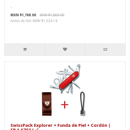
..
MXN $1,768.00
MXN $1,803.00
Antes de IVA: MXN $1,524.14
SwissPack Explorer + Funda de Piel + Cordón |
SP.1.6703.L √