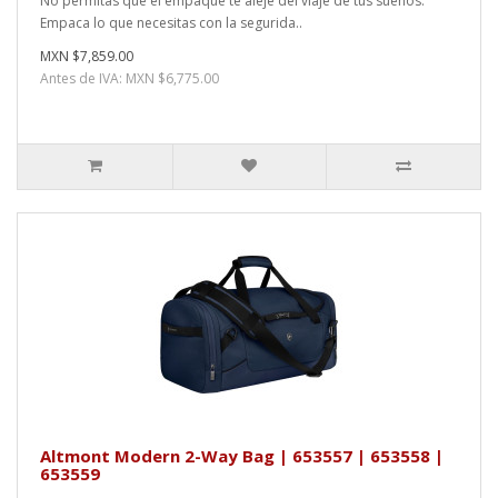
No permitas que el empaque te aleje del viaje de tus sueños.
Empaca lo que necesitas con la segurida..
MXN $7,859.00
Antes de IVA: MXN $6,775.00
Altmont Modern 2-Way Bag | 653557 | 653558 |
653559