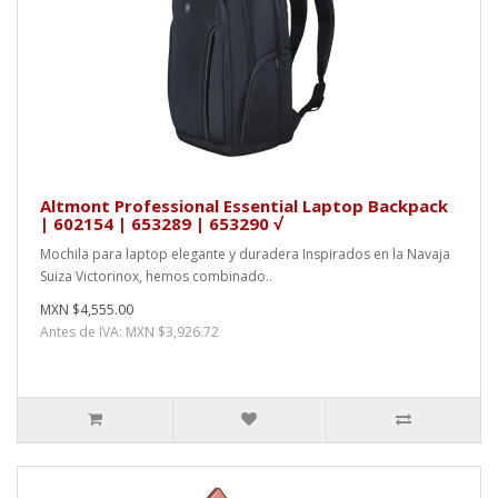
Altmont Professional Essential Laptop Backpack
| 602154 | 653289 | 653290 √
Mochila para laptop elegante y duradera Inspirados en la Navaja
Suiza Victorinox, hemos combinado..
MXN $4,555.00
Antes de IVA: MXN $3,926.72