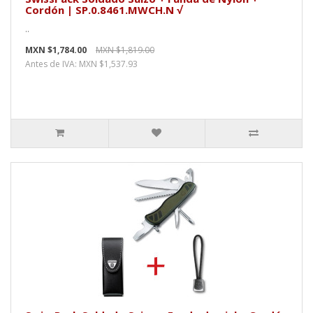
Cordón | SP.0.8461.MWCH.N √
..
MXN $1,784.00
MXN $1,819.00
Antes de IVA: MXN $1,537.93