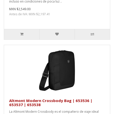
incluso en condiciones de poca luz ..
MXN $2,549.00
Antes de IVA: MXN $2,197.41
Altmont Modern Crossbody Bag | 653536 |
653537 | 653538
La Altmont Modern Crossbody es el compañero de viaje ideal