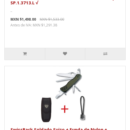
SP.1.3713.L √
..
MXN $1,498.00
MXN $1,533.00
Antes de IVA: MXN $1,291.38
SwissPack Soldado Suizo + Funda de Nylon +