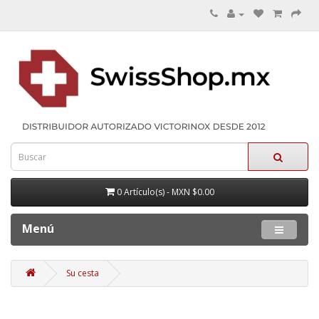
0 Artículo(s) - MXN $0.00
Menú
Su cesta