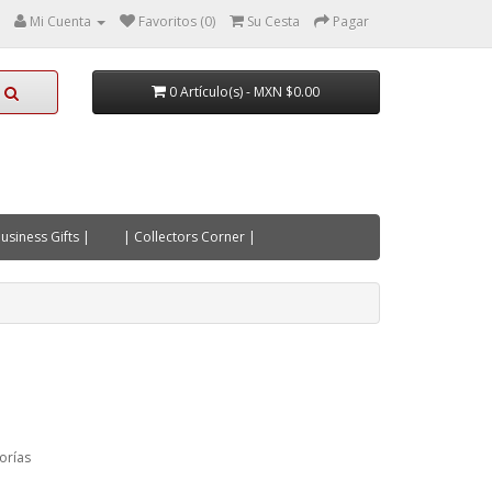
Mi Cuenta
Favoritos (0)
Su Cesta
Pagar
0 Artículo(s) - MXN $0.00
usiness Gifts |
| Collectors Corner |
orías