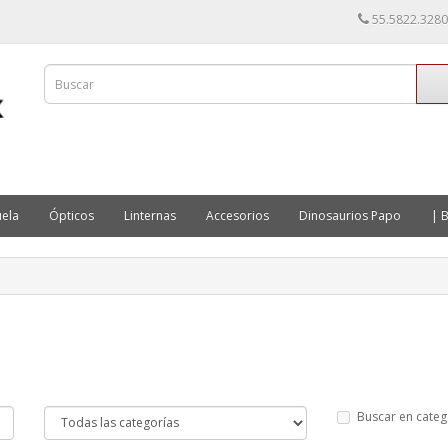
55.5822.3280
ela
Ópticos
Linternas
Accesorios
Dinosaurios Papo
| B
Buscar en categ