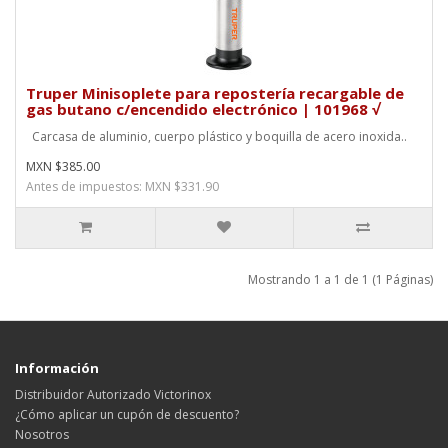
Truper Minisoplete para repostería recargable de
gas butano c/encendido electrónico | 101968 √
Carcasa de aluminio, cuerpo plástico y boquilla de acero inoxida..
MXN $385.00
Antes de impuestos: MXN $331.90
Mostrando 1 a 1 de 1 (1 Páginas)
Información
Distribuidor Autorizado Victorinox
¿Cómo aplicar un cupón de descuento?
Nosotros