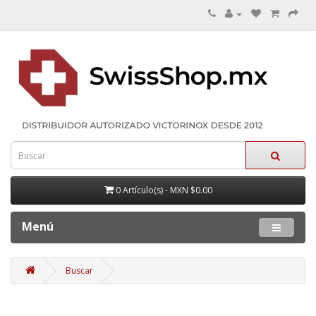
0 Artículo(s) - MXN $0.00
Menú
Buscar