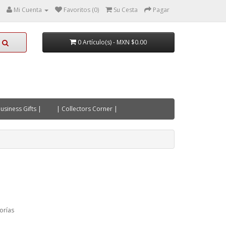
Mi Cuenta
Favoritos (0)
Su Cesta
Pagar
0 Artículo(s) - MXN $0.00
usiness Gifts |
| Collectors Corner |
orías