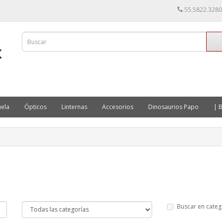
55.5822.3280
ela
Ópticos
Linternas
Accesorios
Dinosaurios Papo
| B
Buscar en categ