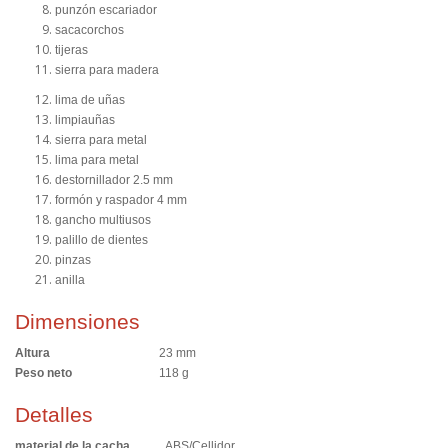
punzón escariador
sacacorchos
tijeras
sierra para madera
lima de uñas
limpiauñas
sierra para metal
lima para metal
destornillador 2.5 mm
formón y raspador 4 mm
gancho multiusos
palillo de dientes
pinzas
anilla
Dimensiones
Altura
23 mm
Peso neto
118 g
Detalles
material de la cacha
ABS/Cellidor