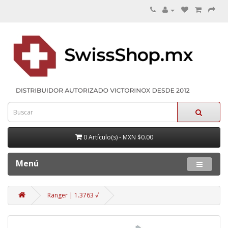
0 Artículo(s) - MXN $0.00
Menú
Ranger | 1.3763 √