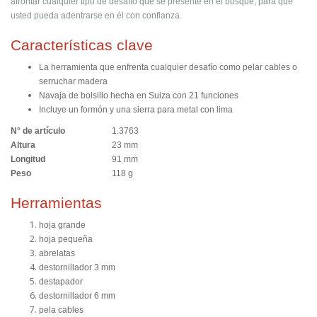
afrontar cualquier tipo de desafío que se presente en el bosque, para que
usted pueda adentrarse en él con confianza.
Características clave
La herramienta que enfrenta cualquier desafío como pelar cables o
serruchar madera
Navaja de bolsillo hecha en Suiza con 21 funciones
Incluye un formón y una sierra para metal con lima
N° de artículo
1.3763
Altura
23 mm
Longitud
91 mm
Peso
118 g
Herramientas
hoja grande
hoja pequeña
abrelatas
destornillador 3 mm
destapador
destornillador 6 mm
pela cables