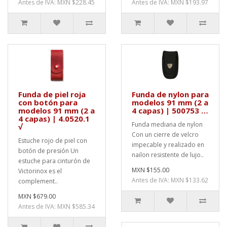
Antes de IVA: MXN $228.45
Antes de IVA: MXN $193.97
Funda de piel roja
Funda de nylon para
con botón para
modelos 91 mm (2 a
modelos 91 mm (2 a
4 capas) | 500753 …
4 capas) | 4.0520.1
Funda mediana de nylon
√
Con un cierre de velcro
Estuche rojo de piel con
impecable y realizado en
botón de presión Un
nailon resistente de lujo..
estuche para cinturón de
MXN $155.00
Victorinox es el
Antes de IVA: MXN $133.62
complement..
MXN $679.00
Antes de IVA: MXN $585.34