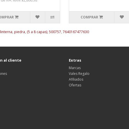
 de IVA: MXN $2,866.38
OMPRAR
COMPRAR
linterna
,
piedra
,
(5 a 8 capas)
,
500757
,
7640167477630
 al cliente
Extras
Marcas
ones
Vales Regalo
Afiliados
Ofertas