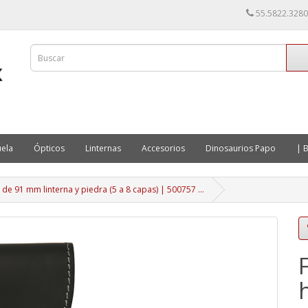
55.5822.3280
ela
Ópticos
Linternas
Accesorios
Dinosaurios Papo
| B
 de 91 mm linterna y piedra (5 a 8 capas) | 500757 …