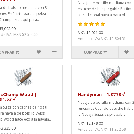
Navaja de bolsillo mediana con
a de bolsillo mediana con 31
estuche de bits plegable Partimo
ones Esté listo para la pelea—la
la tradicional navaja para of..
Champ está aquí para..
3,005.00
MXN $3,021.00
 de IVA: MXN $2,590.52
Antes de IVA: MXN $2,604.31
OMPRAR
COMPRAR
ssChamp Wood |
Handyman | 1.3773 √
91.63 √
Navaja de bolsillo mediana con 
a Suiza con cachas de nogal
funciones Cuando escuche habla
ra navaja de bolsillo Swiss
la Navaja Suiza, es probable..
 Wood hace eco a la navaja..
MXN $2,149.00
3,325.00
Antes de IVA: MXN $1,852.59