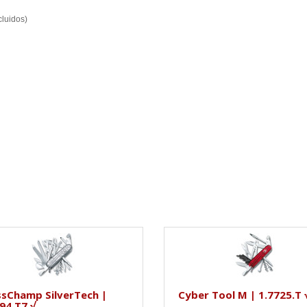
cluidos)
ssChamp SilverTech |
Cyber Tool M | 1.7725.T 
94.T7 √