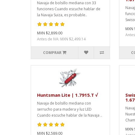
Navaja de bolsillo mediana con 33
Navaj
funciones Cuando escuche hablar de
funci
la Navaja Suiza, es probable..
Swiss
MXN $
MXN $2,899.00
Antes
Antes de IVA: MXN $2,499.14
COMPRAR
C
Huntsman Lite | 1.7915.T √
Swi
1.67
Navaja de bolsillo mediana con
Navaj
serrucho para madera y luz LED
Nuest
Cuando escuche hablar de la Navaja ..
Champ
MXN $
MXN $2,589.00