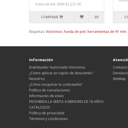
Antes
Antes de IVA: MXN $2,231.90
COMPRAR
C
Etiquetas:
Victorinox
,
Funda de piel
,
herramientas de 91 mm
,
Información
Atención
Distribuidor Autorizado Victorinox
Contacto
¿Cómo aplicar un cupón de descuento?
Devoluci
Nosotros
SiteMap
¿Cómo recuperar tu contraseña?
Política de cancelaciones
Información de envío
PROHIBIDA LA VENTA A MENORES DE 18 AÑOS
CATÁLOGOS
Política de privacidad
Términos y condiciones