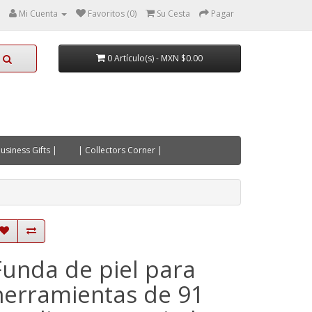
Mi Cuenta
Favoritos (0)
Su Cesta
Pagar
0 Artículo(s) - MXN $0.00
usiness Gifts |
| Collectors Corner |
Funda de piel para
herramientas de 91