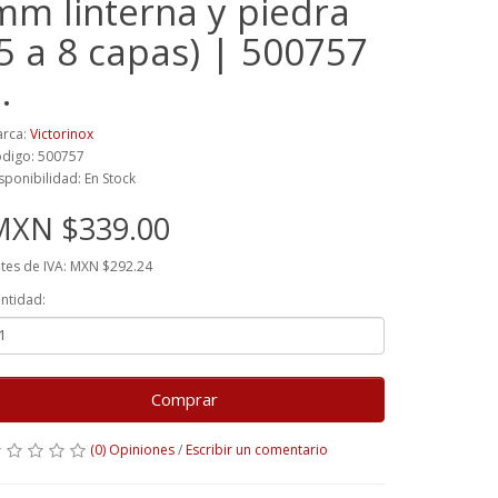
mm linterna y piedra
(5 a 8 capas) | 500757
…
rca:
Victorinox
digo: 500757
sponibilidad: En Stock
MXN $339.00
tes de IVA: MXN $292.24
ntidad:
Comprar
(0) Opiniones
/
Escribir un comentario