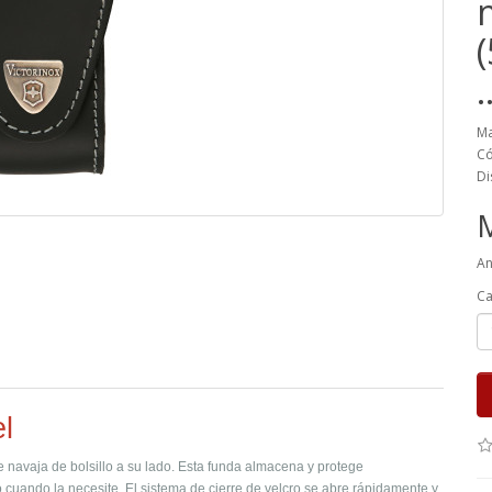
Ma
Có
Di
An
Ca
l
le navaja de bolsillo a su lado. Esta funda almacena y protege
cuando la necesite. El sistema de cierre de velcro se abre rápidamente y