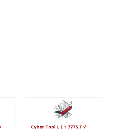
√
Cyber Tool L | 1.7775.T √