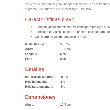
se cierra de manera segura, independientemente de la frecuenci
suprema. Sea audaz. Sea usted mismo. Esté listo.
Características clave
Funda de almacenamiento resistente para proteger su na
Fabricada en Suiza con piel de primera calidad para du
Con cierre de velcro para acceso rápido
N° de artículo
500757
Altura
10.5 cm
Longitud
6 cm
Peso
0 kg
Detalles
material de la cacha
otros
Hoja bloqueable
No
Hoja para una mano
No
Dimensiones
Altura
10.5 cm