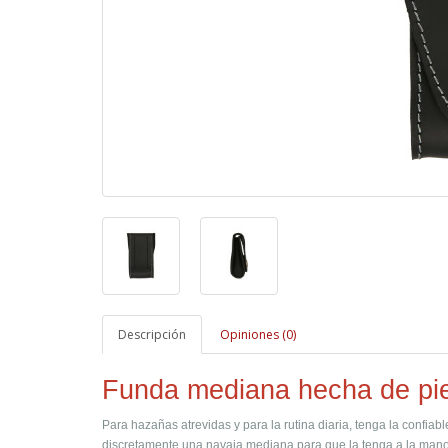
Descripción
Opiniones (0)
Funda mediana hecha de pie
Para hazañas atrevidas y para la rutina diaria, tenga la confiab
discretamente una navaja mediana para que la tenga a la mano 