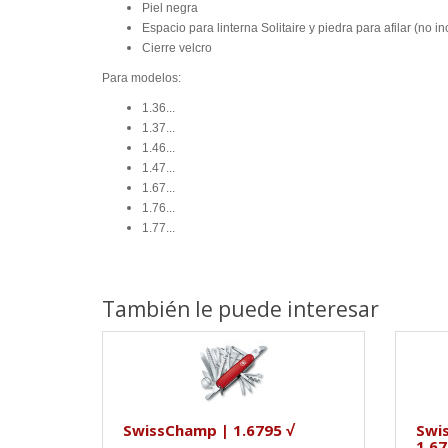
Piel negra
Espacio para linterna Solitaire y piedra para afilar (no in
Cierre velcro
Para modelos:
1.36...
1.37...
1.46...
1.47...
1.67...
1.76...
1.77...
También le puede interesar
SwissChamp | 1.6795 √
Swi
1.67