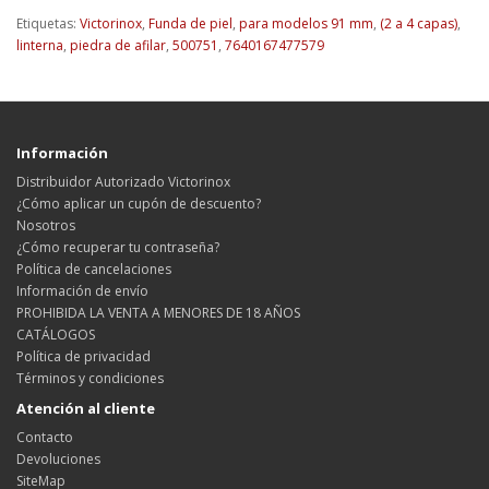
Etiquetas:
Victorinox
,
Funda de piel
,
para modelos 91 mm
,
(2 a 4 capas)
,
linterna
,
piedra de afilar
,
500751
,
7640167477579
Información
Distribuidor Autorizado Victorinox
¿Cómo aplicar un cupón de descuento?
Nosotros
¿Cómo recuperar tu contraseña?
Política de cancelaciones
Información de envío
PROHIBIDA LA VENTA A MENORES DE 18 AÑOS
CATÁLOGOS
Política de privacidad
Términos y condiciones
Atención al cliente
Contacto
Devoluciones
SiteMap