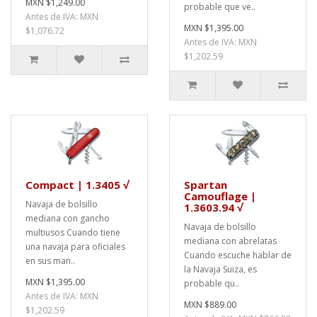
MXN $1,249.00
probable que ve..
Antes de IVA: MXN
MXN $1,395.00
$1,076.72
Antes de IVA: MXN
$1,202.59
Compact | 1.3405 √
Spartan
Camouflage |
Navaja de bolsillo
1.3603.94 √
mediana con gancho
Navaja de bolsillo
multiusos Cuando tiene
mediana con abrelatas
una navaja para oficiales
Cuando escuche hablar de
en sus man..
la Navaja Suiza, es
MXN $1,395.00
probable qu..
Antes de IVA: MXN
MXN $889.00
$1,202.59