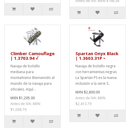
Antes de IVA: MXN $766.38
Climber Camouflage
Spartan Onyx Black
| 1.3703.94 √
| 1.3603.31P •
Navaja de bolsillo
Navaja de bolsillo negra
mediana para
con herramientas negras
montañismo Bienvenido al
La Spartan PS es la nueva
mundo de la navaja para
inclusión a la serie S..
oficiales. Aquí ..
MXN $2,800.00
MXN $1,205.00
Antes de IVA: MXN
Antes de IVA: MXN
$2,413.79
$1,038.79