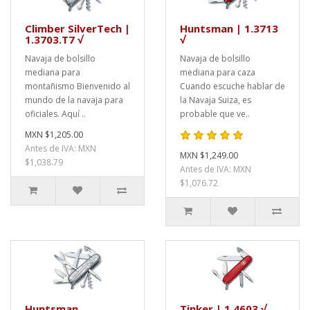
Climber SilverTech |
Huntsman | 1.3713
1.3703.T7 √
√
Navaja de bolsillo
Navaja de bolsillo
mediana para
mediana para caza
montañismo Bienvenido al
Cuando escuche hablar de
mundo de la navaja para
la Navaja Suiza, es
oficiales. Aquí ..
probable que ve..
MXN $1,205.00
Antes de IVA: MXN
MXN $1,249.00
$1,038.79
Antes de IVA: MXN
$1,076.72
Huntsman
Tinker | 1.4603 √