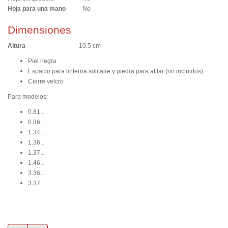
Hoja para una mano
No
Dimensiones
Altura
10.5 cm
Piel negra
Espacio para linterna solitaire y piedra para afilar (no incluidos)
Cierre velcro
Para modelos:
0.81...
0.86...
1.34...
1.36...
1.37...
1.46...
3.36...
3.37...