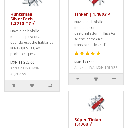
Huntsman
Tinker | 1.4603 √
SilverTech |
Navaja de bolsillo
1.3713.T7 √
mediana con
Navaja de bolsillo
destornillador Phillips Así
mediana para caza
se encuentre en el
Cuando escuche hablar de
transcurso de un dí..
la Navaja Suiza, es
probable que ve..
MXN $715.00
MXN $1,395.00
Antes de IVA: MXN $616.38
Antes de IVA: MXN
$1,202.59
Súper Tinker |
1.4703 √