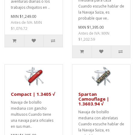
mediana para caza
aventuras diarias o los
Cuando escuche hablar de
trabajos chiquitos en ..
la Navaja Suiza, es
MXN $1,249.00
probable que ve..
Antes de IVA: MXN
MXN $1,395.00
$1,076.72
Antes de IVA: MXN
$1,202.59
Compact | 1.3405 √
Spartan
Camouflage |
Navaja de bolsillo
1.3603.94 √
mediana con gancho
Navaja de bolsillo
multiusos Cuando tiene
mediana con abrelatas
una navaja para oficiales
Cuando escuche hablar de
en sus man..
la Navaja Suiza, es