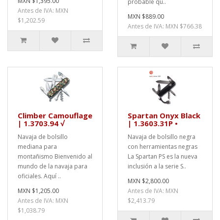
MXN $1,395.00
probable qu..
Antes de IVA: MXN
MXN $889.00
$1,202.59
Antes de IVA: MXN $766.38
Climber Camouflage
Spartan Onyx Black
| 1.3703.94 √
| 1.3603.31P •
Navaja de bolsillo
Navaja de bolsillo negra
mediana para
con herramientas negras
montañismo Bienvenido al
La Spartan PS es la nueva
mundo de la navaja para
inclusión a la serie S..
oficiales. Aquí ..
MXN $2,800.00
MXN $1,205.00
Antes de IVA: MXN
Antes de IVA: MXN
$2,413.79
$1,038.79