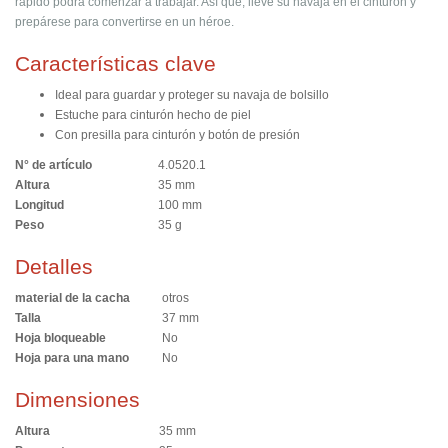
rápido podrá comenzar a trabajar. Así que, lleve su navaja en el cinturón y
prepárese para convertirse en un héroe.
Características clave
Ideal para guardar y proteger su navaja de bolsillo
Estuche para cinturón hecho de piel
Con presilla para cinturón y botón de presión
N° de artículo
4.0520.1
Altura
35 mm
Longitud
100 mm
Peso
35 g
Detalles
material de la cacha
otros
Talla
37 mm
Hoja bloqueable
No
Hoja para una mano
No
Dimensiones
Altura
35 mm