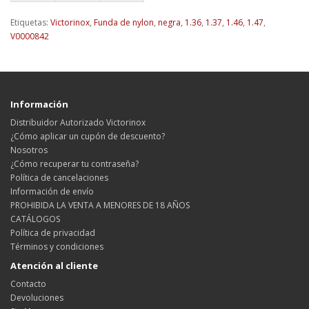
Etiquetas:
Victorinox
,
Funda de nylon
,
negra
,
1.36
,
1.37
,
1.46
,
1.47
,
V0000842
Información
Distribuidor Autorizado Victorinox
¿Cómo aplicar un cupón de descuento?
Nosotros
¿Cómo recuperar tu contraseña?
Política de cancelaciones
Información de envío
PROHIBIDA LA VENTA A MENORES DE 18 AÑOS
CATÁLOGOS
Política de privacidad
Términos y condiciones
Atención al cliente
Contacto
Devoluciones