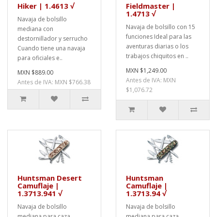
Hiker | 1.4613 √
Fieldmaster |
1.4713 √
Navaja de bolsillo
Navaja de bolsillo con 15
mediana con
funciones Ideal para las
destornillador y serrucho
aventuras diarias o los
Cuando tiene una navaja
trabajos chiquitos en ..
para oficiales e..
MXN $1,249.00
MXN $889.00
Antes de IVA: MXN
Antes de IVA: MXN $766.38
$1,076.72
Huntsman Desert
Huntsman
Camuflaje |
Camuflaje |
1.3713.941 √
1.3713.94 √
Navaja de bolsillo
Navaja de bolsillo
mediana para caza
mediana para caza