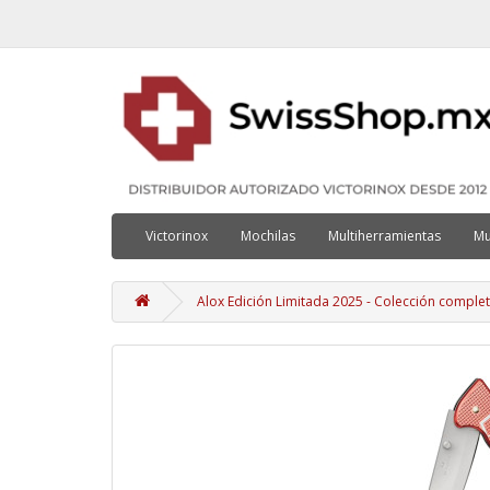
Victorinox
Mochilas
Multiherramientas
Mu
Alox Edición Limitada 2025 - Colección comple