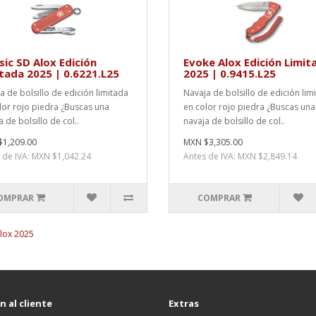
sic SD Alox Edición
Evoke Alox Edición Limit
tada 2025 | 0.6221.L25
2025 | 0.9415.L25
a de bolsillo de edición limitada
Navaja de bolsillo de edición lim
lor rojo piedra ¿Buscas una
en color rojo piedra ¿Buscas una
 de bolsillo de col..
navaja de bolsillo de col..
1,209.00
MXN $3,305.00
 de IVA: MXN $1,042.24
Antes de IVA: MXN $2,849.14
OMPRAR
COMPRAR
lox 2025
 al cliente
Extras