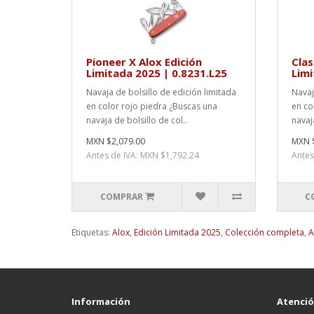
Pioneer X Alox Edición
Clas
Limitada 2025 | 0.8231.L25
Limi
Navaja de bolsillo de edición limitada
Navaj
en color rojo piedra ¿Buscas una
en co
navaja de bolsillo de col..
navaja
MXN $2,079.00
MXN $
Antes de IVA: MXN $1,792.24
Antes
COMPRAR
C
Etiquetas:
Alox
,
Edición Limitada 2025
,
Colección completa
,
A
Información
Atención