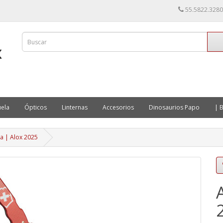
55.5822.3280
ela
Ópticos
Linternas
Accesorios
Dinosaurios Papo
| B
ta | Alox 2025