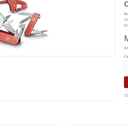
Ma
Có
Di
An
Ca