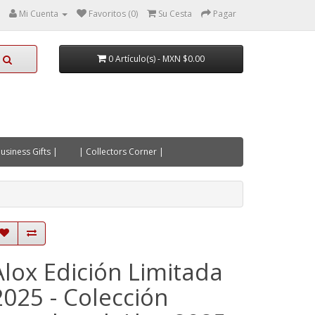
Mi Cuenta
Favoritos (0)
Su Cesta
Pagar
0 Artículo(s) - MXN $0.00
usiness Gifts |
| Collectors Corner |
Alox Edición Limitada
2025 - Colección