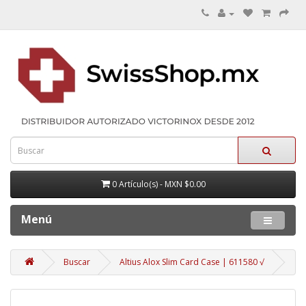
0 Artículo(s) - MXN $0.00
Menú
Buscar
Altius Alox Slim Card Case | 611580 √