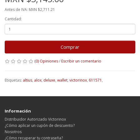
Antes de IVA: MXN $2,711.21
Cantidad:
Comprar
(0) Opiniones
/
Escribir un comentario
Etiquetas:
altius
,
alox
,
deluxe
,
wallet
,
victorinox
,
611571
,
Información
Distribuidor Autorizado Victorinox
¿Cómo aplicar un cupón de descuento?
Nosotros
¿Cómo recuperar tu contraseña?