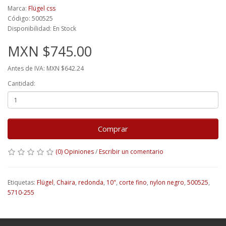
Marca:
Flügel css
Código: 500525
Disponibilidad: En Stock
MXN $745.00
Antes de IVA: MXN $642.24
Cantidad:
Comprar
(0) Opiniones
/
Escribir un comentario
Etiquetas:
Flügel
,
Chaira
,
redonda
,
10"
,
corte fino
,
nylon negro
,
500525
,
5710-255