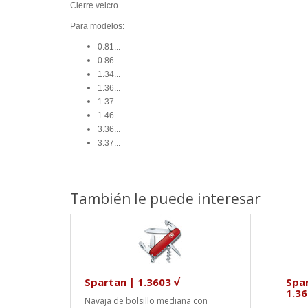
Cierre velcro
Para modelos:
0.81...
0.86...
1.34...
1.36...
1.37...
1.46...
3.36...
3.37...
También le puede interesar
Spartan | 1.3603 √
Spar
1.36
Navaja de bolsillo mediana con