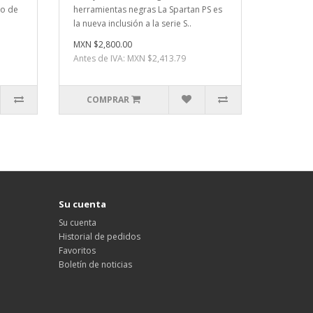
do de
herramientas negras La Spartan PS es
la nueva inclusión a la serie S..
MXN $2,800.00
Antes de IVA: MXN $2,413.79
COMPRAR
Su cuenta
Su cuenta
Historial de pedidos
Favoritos
Boletín de noticias