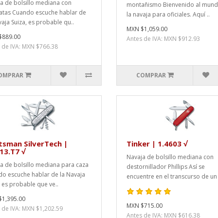
a de bolsillo mediana con
montañismo Bienvenido al mun
atas Cuando escuche hablar de
la navaja para oficiales. Aquí ..
vaja Suiza, es probable qu..
MXN $1,059.00
$889.00
Antes de IVA: MXN $912.93
 de IVA: MXN $766.38
OMPRAR
COMPRAR
tsman SilverTech |
Tinker | 1.4603 √
13.T7 √
Navaja de bolsillo mediana con
a de bolsillo mediana para caza
destornillador Phillips Así se
o escuche hablar de la Navaja
encuentre en el transcurso de un 
, es probable que ve..
1,395.00
MXN $715.00
 de IVA: MXN $1,202.59
Antes de IVA: MXN $616.38