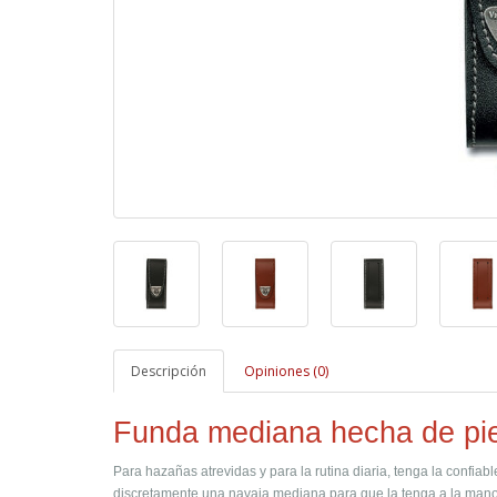
Descripción
Opiniones (0)
Funda mediana hecha de pie
Para hazañas atrevidas y para la rutina diaria, tenga la confiab
discretamente una navaja mediana para que la tenga a la mano 