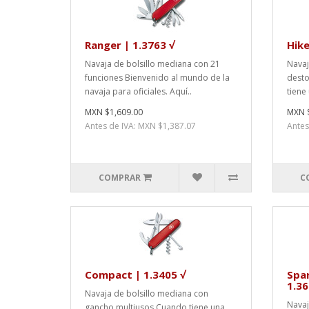
Ranger | 1.3763 √
Hike
Navaja de bolsillo mediana con 21
Navaj
funciones Bienvenido al mundo de la
desto
navaja para oficiales. Aquí..
tiene 
MXN $1,609.00
MXN 
Antes de IVA: MXN $1,387.07
Antes
COMPRAR
C
Compact | 1.3405 √
Spa
1.36
Navaja de bolsillo mediana con
Navaj
gancho multiusos Cuando tiene una