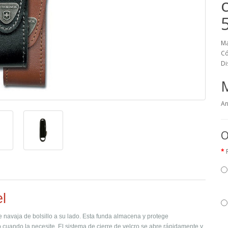
Ma
Có
Di
An
O
l
le navaja de bolsillo a su lado. Esta funda almacena y protege
cuando la necesite. El sistema de cierre de velcro se abre rápidamente y