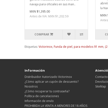
abrel
navaja para oficiales en sus man..
la Na
MXN $1,395.00
MXN 
Antes de IVA: MXN $1,202.59
Antes
COMPRAR
C
Etiquetas:
Victorinox
,
Funda de piel
,
para modelos 91 mm
,
(2
Información
Atención
Distribuidor Autorizado Victorinox
Contacto
¿Cómo aplicar un cupón de descuento?
Devoluci
Nosotros
SiteMap
¿Cómo recuperar tu contraseña?
Política de cancelaciones
Información de envío
PROHIBIDA LA VENTA A MENORES DE 18 AÑOS