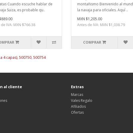
atas Cuando escuche hablar de
montañismo Bienvenido al mun
vaja Suiza, es probable qu..
la navaja para oficiales. Aquí ..
$889.00
MXN $1,205.00
 de IVA: MXN $766.38
Antes de IVA: MXN $1,038.79
OMPRAR
COMPRAR
 a 4 capas)
,
500750
,
500754
 al cliente
Extras
Marcas
ones
Vales Regalo
Afiliados
Ofertas