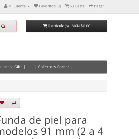
Mi Cuenta
Favoritos (0)
Su Cesta
Pagar
0 Artículo(s) - MXN $0.00
usiness Gifts |
| Collectors Corner |
Funda de piel para
modelos 91 mm (2 a 4