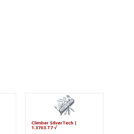
Climber SilverTech |
1.3703.T7 √