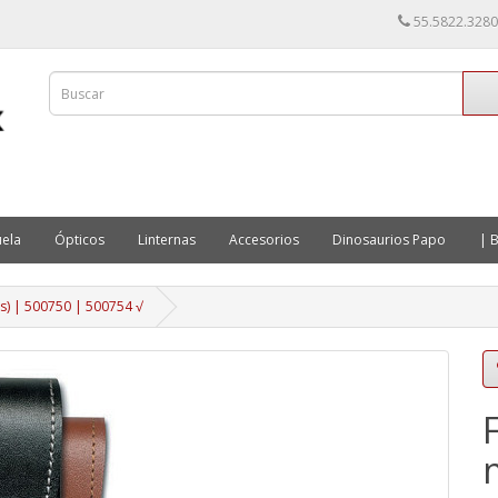
55.5822.3280
ela
Ópticos
Linternas
Accesorios
Dinosaurios Papo
| B
s) | 500750 | 500754 √