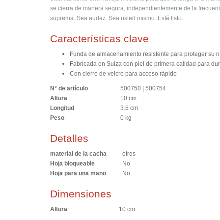
se cierra de manera segura, independientemente de la frecuenci
suprema. Sea audaz. Sea usted mismo. Esté listo.
Características clave
Funda de almacenamiento resistente para proteger su na
Fabricada en Suiza con piel de primera calidad para du
Con cierre de velcro para acceso rápido
N° de artículo
500750 | 500754
Altura
10 cm
Longitud
3.5 cm
Peso
0 kg
Detalles
material de la cacha
otros
Hoja bloqueable
No
Hoja para una mano
No
Dimensiones
Altura
10 cm