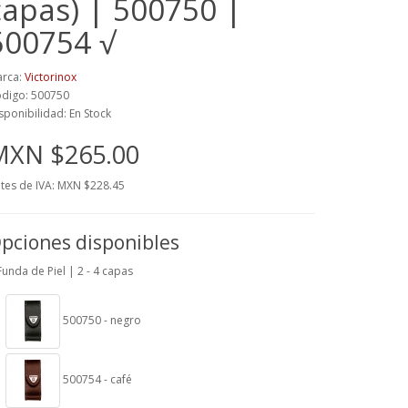
capas) | 500750 |
500754 √
rca:
Victorinox
digo: 500750
sponibilidad: En Stock
MXN $265.00
tes de IVA: MXN $228.45
pciones disponibles
Funda de Piel | 2 - 4 capas
500750 - negro
500754 - café