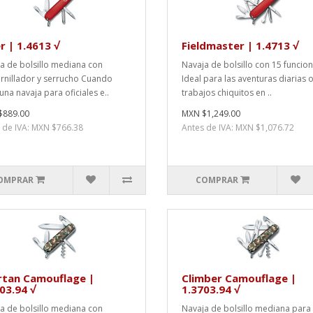
r | 1.4613 √
Fieldmaster | 1.4713 √
a de bolsillo mediana con
Navaja de bolsillo con 15 funcio
rnillador y serrucho Cuando
Ideal para las aventuras diarias o
una navaja para oficiales e..
trabajos chiquitos en ..
$889.00
MXN $1,249.00
 de IVA: MXN $766.38
Antes de IVA: MXN $1,076.72
OMPRAR
COMPRAR
rtan Camouflage |
Climber Camouflage |
03.94 √
1.3703.94 √
a de bolsillo mediana con
Navaja de bolsillo mediana para