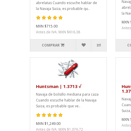
Navaj
abrelatas Cuando escuche hablar de
abrel
la Navaja Suiza, es probable qu..
la Na
MXN 
MXN $715.00
Antes
Antes de IVA: MXN $616.38
COMPRAR
C
Huntsman | 1.3713 √
Hun
1.37
Navaja de bolsillo mediana para caza
Navaj
Cuando escuche hablar de la Navaja
Cuand
Suiza, es probable que ve..
Suiza
MXN $
MXN $1,249.00
Antes
Antes de IVA: MXN $1,076.72