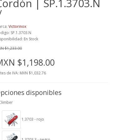
Cordón | SP.1.3703.N
√
rca:
Victorinox
digo: SP.1.3703.N
sponibilidad: En Stock
N $1,233.00
MXN $1,198.00
tes de IVA: MXN $1,032.76
pciones disponibles
Climber
1.3703 - rojo
1.3703.3 - negro