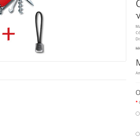
Ma
Có
Di
MX
An
O