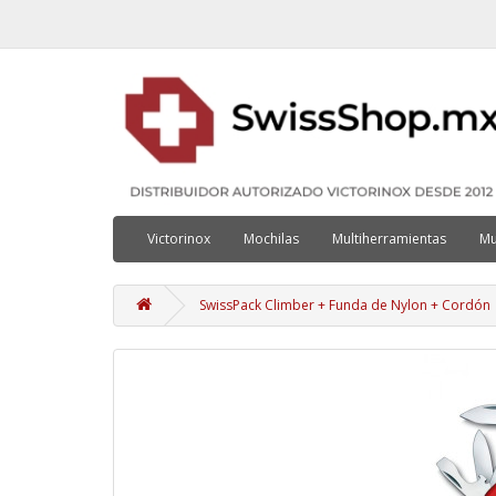
Victorinox
Mochilas
Multiherramientas
Mu
SwissPack Climber + Funda de Nylon + Cordón 