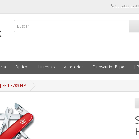
55.5822.3280
ela
Ópticos
Linternas
Accesorios
Dinosaurios Papo
| B
| SP.1.3703.N √