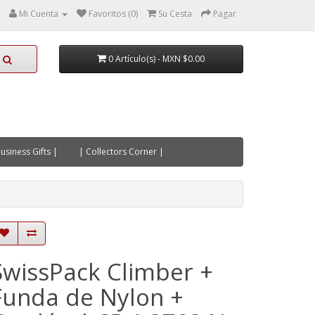
Mi Cuenta
Favoritos (0)
Su Cesta
Pagar
0 Artículo(s) - MXN $0.00
usiness Gifts |
| Collectors Corner |
SwissPack Climber +
Funda de Nylon +