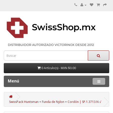
0 Artículo(s) - MXN $0.00
Menú
SwissPack Huntsman + Funda de Nylon + Cordón | SP.1.3713.N √