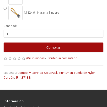
4.1824.9 - Naranja | negro
Cantidad:
Comprar
(0) Opiniones
/
Escribir un comentario
Etiquetas:
Combo
,
Victorinox
,
SwissPack
,
Huntsman
,
Funda de Nylon
,
Cordón
,
SP.1.3713.N
Información