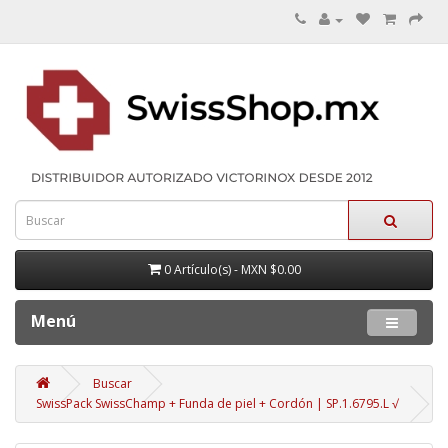
0 Artículo(s) - MXN $0.00
Menú
Buscar
SwissPack SwissChamp + Funda de piel + Cordón | SP.1.6795.L √