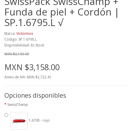
SwissPack SwissChamp +
Funda de piel + Cordón |
SP.1.6795.L √
Marca:
Victorinox
Código: SP.1.6795.L
Disponibilidad: En Stock
MXN $3,193.00
MXN $3,158.00
Antes de IVA: MXN $2,722.41
Opciones disponibles
SwissChamp
1.6795 - rojo