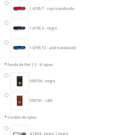
1.6795.T - rojo translúcido
1.6795.3 - negro
1.6795.T2 - azul translúcido
Funda de Piel | 5 - 8 capas
500756 - negra
500761 - café
Cordón de nylon
4.1824 - negro | negro