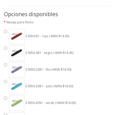
Opciones disponibles
Navaja para flores
3.9050.B1 - rojo (-MXN $14.45)
3.9050.3B1 - negro (-MXN $14.45)
3.9050.22B1 - lila (+MXN $18.00)
3.9050.25B1 - azul (+MXN $18.00)
3.9050.47B1 - verde (+MXN $18.00)