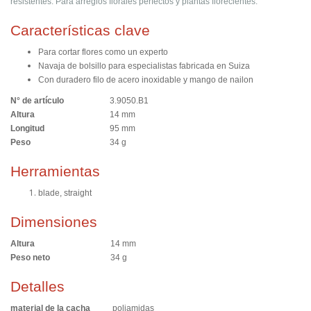
resistentes. Para arreglos florales perfectos y plantas florecientes.
Características clave
Para cortar flores como un experto
Navaja de bolsillo para especialistas fabricada en Suiza
Con duradero filo de acero inoxidable y mango de nailon
N° de artículo
3.9050.B1
Altura
14 mm
Longitud
95 mm
Peso
34 g
Herramientas
blade, straight
Dimensiones
Altura
14 mm
Peso neto
34 g
Detalles
material de la cacha
poliamidas