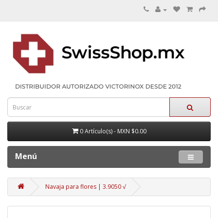
0 Artículo(s) - MXN $0.00
Menú
Navaja para flores | 3.9050 √