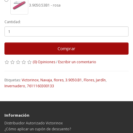
3.9050.53B1 - rosa
Cantidad:
Comprar
(0) Opiniones
/
Escribir un comentario
Etiquetas:
Victorinox
,
Navaja
,
flores
,
3.9050.B1
,
Flores
,
Jardín
,
Invernadero
,
7611160300133
Información
Distribuidor Autorizado Victorinox
¿Cómo aplicar un cupón de descuento?