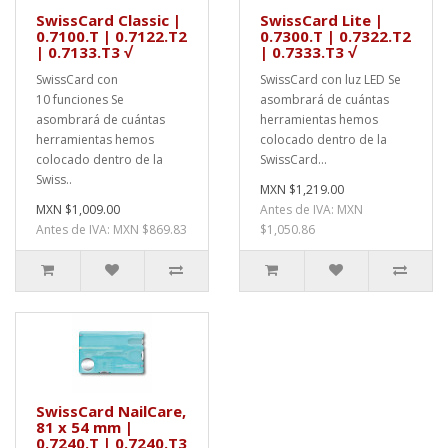
SwissCard Classic |
SwissCard Lite |
0.7100.T | 0.7122.T2
0.7300.T | 0.7322.T2
| 0.7133.T3 √
| 0.7333.T3 √
SwissCard con
SwissCard con luz LED Se
10 funciones Se
asombrará de cuántas
asombrará de cuántas
herramientas hemos
herramientas hemos
colocado dentro de la
colocado dentro de la
SwissCard...
Swiss..
MXN $1,219.00
MXN $1,009.00
Antes de IVA: MXN
Antes de IVA: MXN $869.83
$1,050.86
SwissCard NailCare,
81 x 54 mm |
0.7240.T | 0.7240.T3