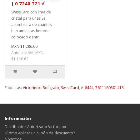
| 0.7240.T21 √
SwissCard con lima de
cristal para uñas Se
asombrará de cuántas
herramientas hemos
colocado dentr..
MXN $1,286.00
Antes de IVA: MXN
$1,108.62
Etiquetas:
Victorinox
,
Bolígrafo
,
SwissCard
,
A-6444
,
7611160301413
Información
Distribuidor Autorizado Victorinox
¿Cómo aplicar un cupón de descuento?
Nosotros