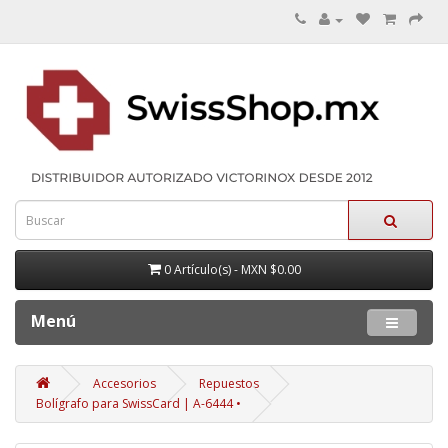
0 Artículo(s) - MXN $0.00
Menú
Accesorios
Repuestos
Bolígrafo para SwissCard | A-6444 •