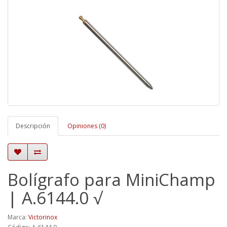
Descripción
Opiniones (0)
Bolígrafo para MiniChamp
| A.6144.0 √
Marca:
Victorinox