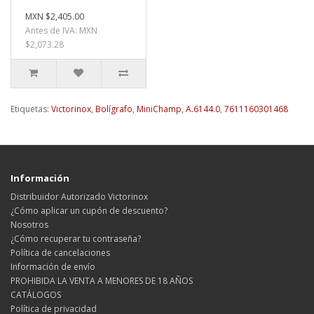
MXN $2,405.00
Antes de IVA: MXN
$2,073.28
Etiquetas:
Victorinox
,
Bolígrafo
,
MiniChamp
,
A.6144.0
,
7611160301468
Información
Distribuidor Autorizado Victorinox
¿Cómo aplicar un cupón de descuento?
Nosotros
¿Cómo recuperar tu contraseña?
Política de cancelaciones
Información de envío
PROHIBIDA LA VENTA A MENORES DE 18 AÑOS
CATÁLOGOS
Política de privacidad