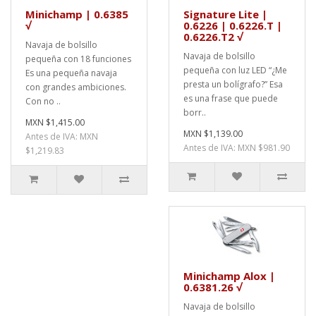
Minichamp | 0.6385
Signature Lite |
√
0.6226 | 0.6226.T |
0.6226.T2 √
Navaja de bolsillo
Navaja de bolsillo
pequeña con 18 funciones
pequeña con luz LED “¿Me
Es una pequeña navaja
presta un bolígrafo?” Esa
con grandes ambiciones.
es una frase que puede
Con no ..
borr..
MXN $1,415.00
MXN $1,139.00
Antes de IVA: MXN
Antes de IVA: MXN $981.90
$1,219.83
Minichamp Alox |
0.6381.26 √
Navaja de bolsillo