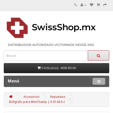
0 Artículo(s) - MXN $0.00
Menú
Accesorios
Repuestos
Bolígrafo para MiniChamp | A.6144.0 √