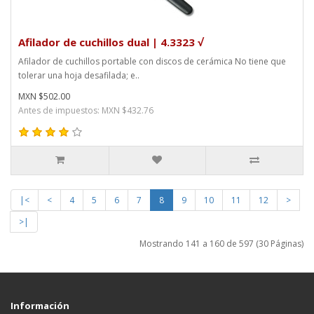
Afilador de cuchillos dual | 4.3323 √
Afilador de cuchillos portable con discos de cerámica No tiene que
tolerar una hoja desafilada; e..
MXN $502.00
Antes de impuestos: MXN $432.76
|<
<
4
5
6
7
8
9
10
11
12
>
>|
Mostrando 141 a 160 de 597 (30 Páginas)
Información