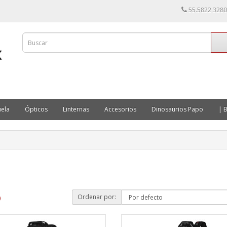
55.5822.3280
ela
Ópticos
Linternas
Accesorios
Dinosaurios Papo
| B
Ordenar por:
)