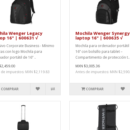
hila Wenger Legacy
Mochila Wenger Synergy
op 16" | 600631 √
laptop 16" | 600635 √
sivo Corporate Business - Mínimo
Mochila para ordenador portátil
zas con logo Mochila para
16” con bolsillo para tablet –
dor portátil de 16” ..
Compartimento de protección t..
2,459.00
MXN $3,005.36
 de impuestos: MXN $2,119.83
Antes de impuestos: MXN $2,590
COMPRAR
COMPRAR