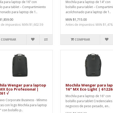
la para laptop de 16” con
Mochila para laptop de 14” con
llo para tablet – Compartimiento
bolsillo para tablet – Compartim
honado para laptop de 1..
acolchonado para laptop de 1..
1,859.00
MXN $1,715.00
 de impuestos: MXN $1,602.59
Antes de impuestos: MXN $1,478
COMPRAR
COMPRAR
hila Wenger para laptop
Mochila Wenger para la
MX Eco Profesional |
16" MX Eco Light | 61226
261 √
Mochila para laptop de 16" con
sivo Corporate Business - Mínimo
bolsillo para tablet Credenciales
zas con logo Mochila para laptop
negocios de peso pesado, en..
 con bolsillo p..