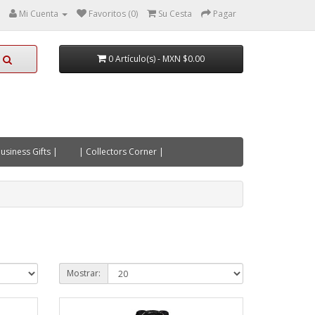
Mi Cuenta
Favoritos (0)
Su Cesta
Pagar
0 Artículo(s) - MXN $0.00
usiness Gifts |
| Collectors Corner |
Mostrar: