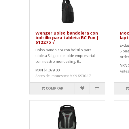
Wenger Bolso bandolera con
Moc
bolsillo para tableta BC Fun |
lapt
612275 √
Exclu
Bolso bandolera con bolsillo para
5 pie
tableta Salga del molde empresarial
ordena
con nuestro monoesling. B..
MXN $
MXN $1,079.00
Antes
Antes de impuestos: MXN $930.17
COMPRAR