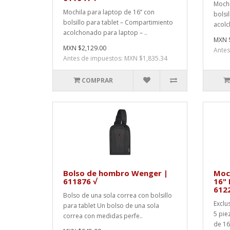
Mochi
Mochila para laptop de 16’’ con
bolsi
bolsillo para tablet – Compartimiento
acolc
acolchonado para laptop – ..
MXN $
MXN $2,129.00
Antes
Antes de impuestos: MXN $1,835.34
COMPRAR
Bolso de hombro Wenger |
Moc
611876 √
16" 
612
Bolso de una sola correa con bolsillo
Exclu
para tablet Un bolso de una sola
5 pie
correa con medidas perfe..
de 16"