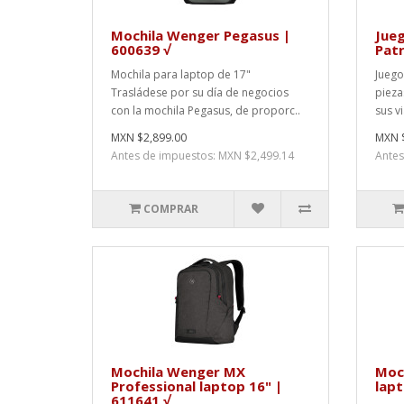
Mochila Wenger Pegasus |
Jue
600639 √
Patr
Mochila para laptop de 17"
Juego
Trasládese por su día de negocios
pieza
con la mochila Pegasus, de proporc..
sus v
MXN $2,899.00
MXN $
Antes de impuestos: MXN $2,499.14
Antes
COMPRAR
Mochila Wenger MX
Moc
Professional laptop 16" |
lapt
611641 √