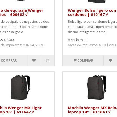
go de equipaje Wenger
Wenger Bolso ligero con
iot | 600662 √
cordones | 610167 √
 de equipaje de negocios de dos
Bolso ligero con cordones Liger
s con Comp-U-Roller Simplifique
como una pluma, supercompacto
iajes de negocio..
diseño inteligente: las mej..
5,409.00
MXN $579.00
 de impuestos: MXN $4,662.93
Antes de impuestos: MXN $499.1
COMPRAR
COMPRAR
hila Wenger MX Light
Mochila Wenger MX Relo
op 16" | 611642 √
laptop 14" | 611643 √