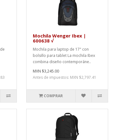
Mochila Wenger Ibex |
600638 √
 de
Mochila para laptop de 17" con
bolsillo para tablet La mochila Ibex
combina diseño contemporáne..
MXN $3,245.00
.83
Antes de impuestos: MXN $2,797.41
COMPRAR