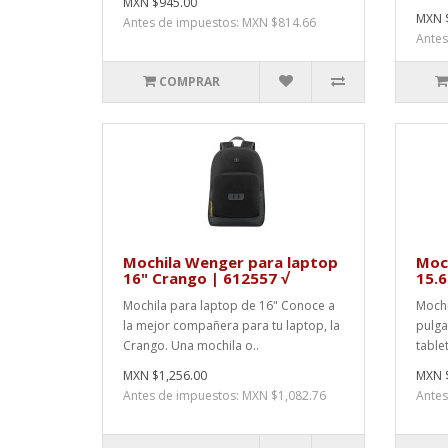
MXN $945.00
MXN $
Antes de impuestos: MXN $814.66
Antes
COMPRAR
Mochila Wenger para laptop
Moc
16" Crango | 612557 √
15.6
Mochila para laptop de 16" Conoce a
Mochi
la mejor compañera para tu laptop, la
pulga
Crango. Una mochila o..
table
MXN $1,256.00
MXN $
Antes de impuestos: MXN $1,082.76
Antes