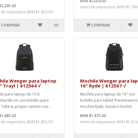
MXN $2,029.00
2,265.00
Antes de impuestos: MXN $1,749
 de impuestos: MXN $1,952.59
COMPRAR
COMPRAR
hila Wenger para laptop
Mochila Wenger para la
" Trayl | 612564 √
16" Ryde | 612567 √
la para laptop de 15.6
Mochila para laptop de 16" con
das/40 cm con bolsillo para
bolsillo para tablet Presentamos 
t Talla tu propio camino con ..
mochila Ryde; nuestra mochil..
1,685.00
MXN $1,875.00
 de impuestos: MXN $1,452.59
Antes de impuestos: MXN $1,616