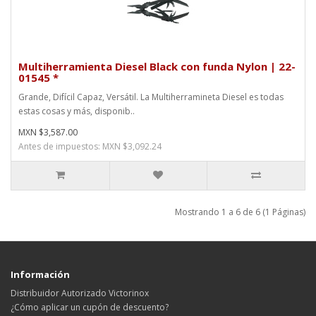
Multiherramienta Diesel Black con funda Nylon | 22-
01545 *
Grande, Difícil Capaz, Versátil. La Multiherramineta Diesel es todas
estas cosas y más, disponib..
MXN $3,587.00
Antes de impuestos: MXN $3,092.24
Mostrando 1 a 6 de 6 (1 Páginas)
Información
Distribuidor Autorizado Victorinox
¿Cómo aplicar un cupón de descuento?