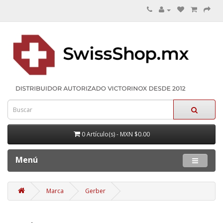
0 Artículo(s) - MXN $0.00
Menú
Marca
Gerber