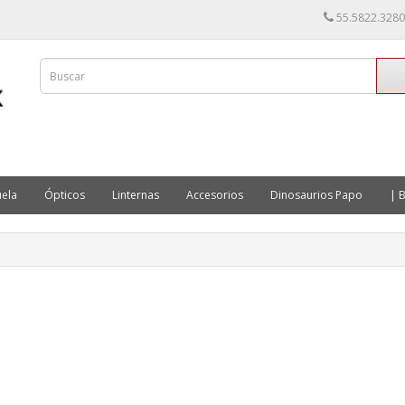
55.5822.3280
ela
Ópticos
Linternas
Accesorios
Dinosaurios Papo
| B