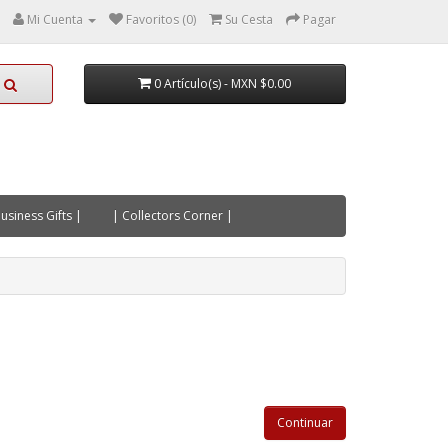
Mi Cuenta
Favoritos (0)
Su Cesta
Pagar
0 Artículo(s) - MXN $0.00
usiness Gifts |
| Collectors Corner |
Continuar