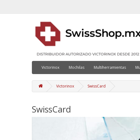
Victorinox
Mochilas
Multiherramientas
Mu
Victorinox
SwissCard
SwissCard