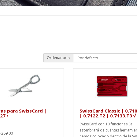
Ordenar por:
)
ras para SwissCard |
SwissCard Classic | 0.71
27 •
| 0.7122.T2 | 0.7133.T3 √
SwissCard con 10 funciones Se
asombrará de cuántas herramie
$269.00
hemos colocado dentro de la Swi