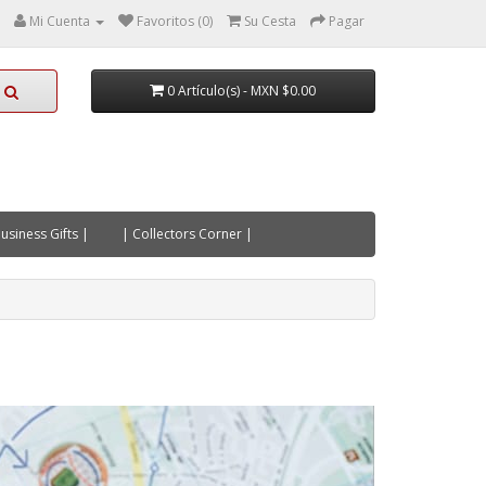
Mi Cuenta
Favoritos (0)
Su Cesta
Pagar
0 Artículo(s) - MXN $0.00
usiness Gifts |
| Collectors Corner |