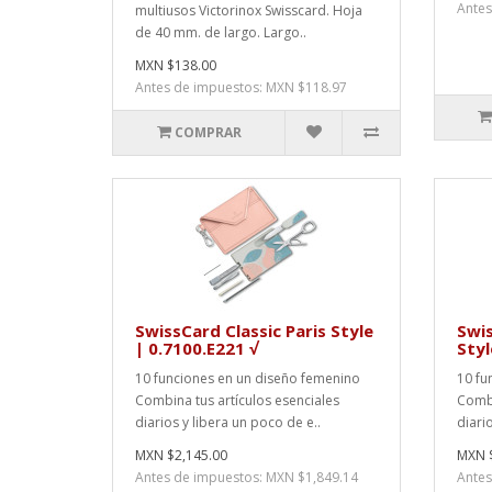
Antes
multiusos Victorinox Swisscard. Hoja
de 40 mm. de largo. Largo..
MXN $138.00
Antes de impuestos: MXN $118.97
COMPRAR
SwissCard Classic Paris Style
Swis
| 0.7100.E221 √
Styl
10 funciones en un diseño femenino
10 fu
Combina tus artículos esenciales
Combi
diarios y libera un poco de e..
diari
MXN $2,145.00
MXN $
Antes de impuestos: MXN $1,849.14
Antes