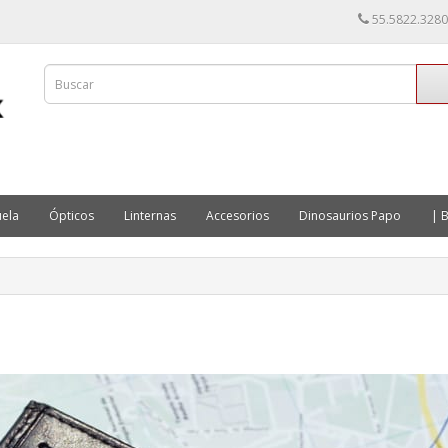
55.5822.3280
ela
Ópticos
Linternas
Accesorios
Dinosaurios Papo
| B