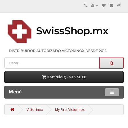
0 Artículo(s) - MXN $0.00
Menú
Victorinox
My First Victorinox