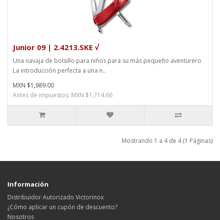
Junior 09 | 2.4213.SKE √
Una navaja de bolsillo para niños para su más pequeño aventurero
La introducción perfecta a una n..
MXN $1,989.00
Antes de impuestos: MXN $1,714.66
Mostrando 1 a 4 de 4 (1 Páginas)
Información
Distribuidor Autorizado Victorinox
¿Cómo aplicar un cupón de descuento?
Nosotros