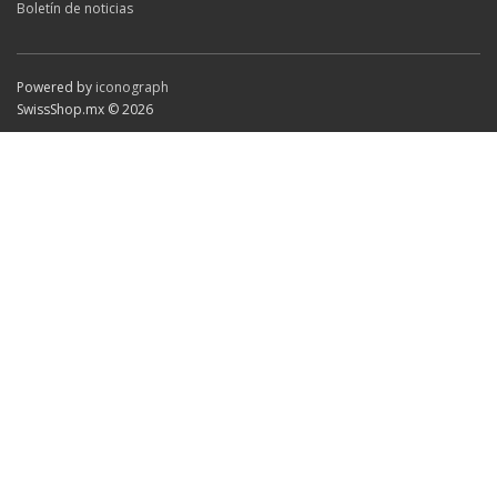
Boletín de noticias
Powered by
iconograph
SwissShop.mx © 2026