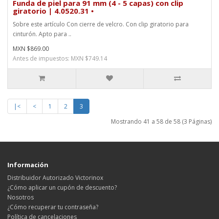
Funda de piel para 91 mm (4 - 5 capas) con clip
giratorio | 4.0520.31 •
Sobre este artículo Con cierre de velcro. Con clip giratorio para
cinturón. Apto para ..
MXN $869.00
Antes de impuestos: MXN $749.14
|<
<
1
2
3
Mostrando 41 a 58 de 58 (3 Páginas)
Información
Distribuidor Autorizado Victorinox
¿Cómo aplicar un cupón de descuento?
Nosotros
¿Cómo recuperar tu contraseña?
Política de cancelaciones