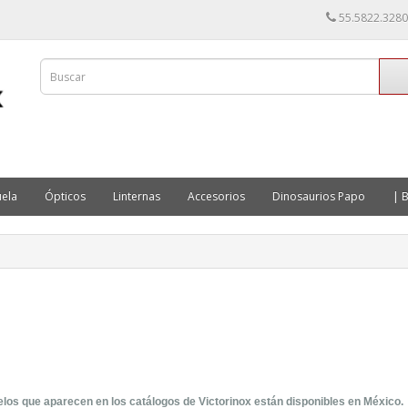
55.5822.3280
ela
Ópticos
Linternas
Accesorios
Dinosaurios Papo
| B
los que aparecen en los catálogos de Victorinox están disponibles en México.