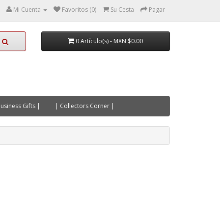
Mi Cuenta
Favoritos (0)
Su Cesta
Pagar
0 Artículo(s) - MXN $0.00
usiness Gifts |
| Collectors Corner |