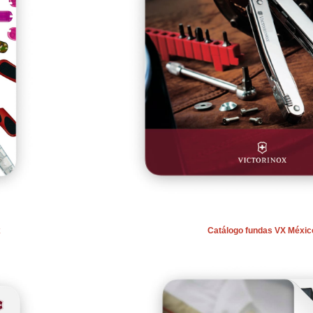
x
Catálogo fundas VX Méxic