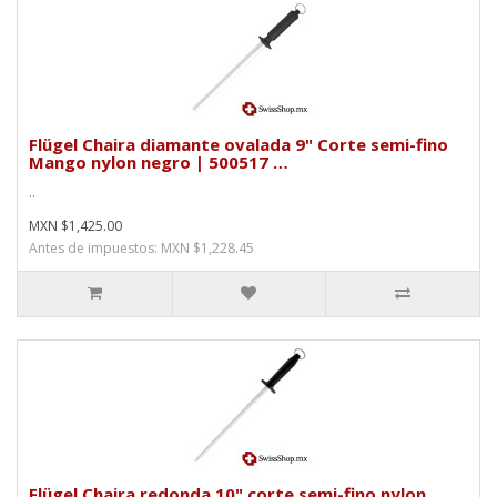
Flügel Chaira diamante ovalada 9" Corte semi-fino
Mango nylon negro | 500517 …
..
MXN $1,425.00
Antes de impuestos: MXN $1,228.45
Flügel Chaira redonda 10" corte semi-fino nylon