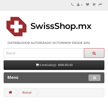
0 Artículo(s) - MXN $0.00
Menú
Buscar