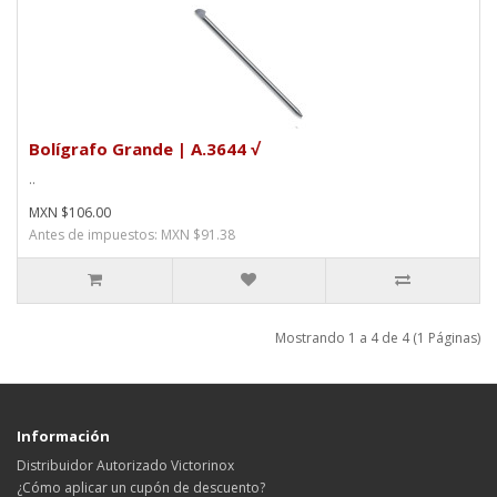
Bolígrafo Grande | A.3644 √
..
MXN $106.00
Antes de impuestos: MXN $91.38
Mostrando 1 a 4 de 4 (1 Páginas)
Información
Distribuidor Autorizado Victorinox
¿Cómo aplicar un cupón de descuento?