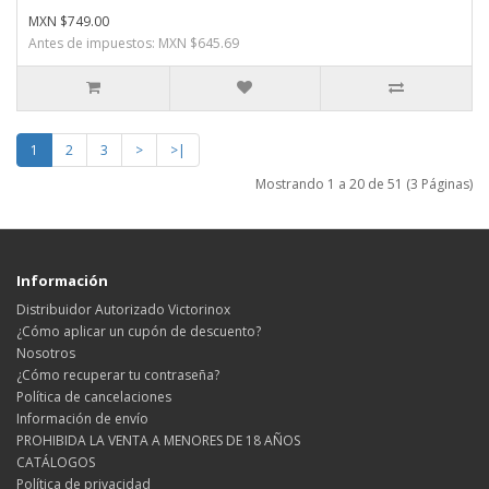
MXN $749.00
Antes de impuestos: MXN $645.69
1
2
3
>
>|
Mostrando 1 a 20 de 51 (3 Páginas)
Información
Distribuidor Autorizado Victorinox
¿Cómo aplicar un cupón de descuento?
Nosotros
¿Cómo recuperar tu contraseña?
Política de cancelaciones
Información de envío
PROHIBIDA LA VENTA A MENORES DE 18 AÑOS
CATÁLOGOS
Política de privacidad