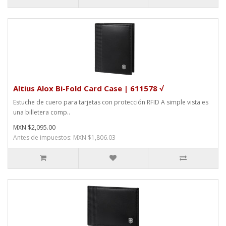
Altius Alox Bi-Fold Card Case | 611578 √
Estuche de cuero para tarjetas con protección RFID A simple vista es
una billetera comp..
MXN $2,095.00
Antes de impuestos: MXN $1,806.03