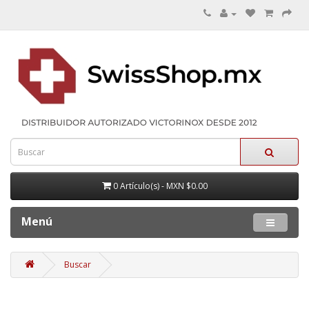
0 Artículo(s) - MXN $0.00
Menú
Buscar