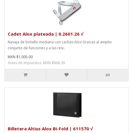
Cadet Alox plateada | 0.2601.26 √
Navaja de bolsillo mediana con cachas Alox Gracias al amplio
conjunto de funciones y a las resi..
MXN $1,005.00
Antes de impuestos: MXN $866.38
Billetera Altius Alox Bi-Fold | 611570 √