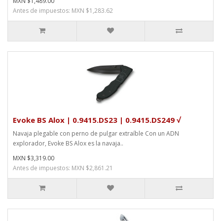
MXN $1,489.00
Antes de impuestos: MXN $1,283.62
Evoke BS Alox | 0.9415.DS23 | 0.9415.DS249 √
Navaja plegable con perno de pulgar extraíble Con un ADN
explorador, Evoke BS Alox es la navaja..
MXN $3,319.00
Antes de impuestos: MXN $2,861.21