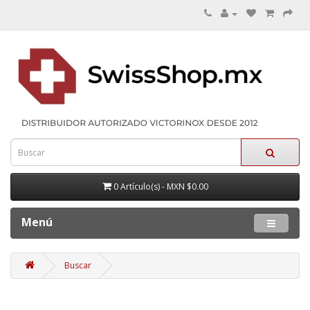
0 Artículo(s) - MXN $0.00
Menú
Buscar