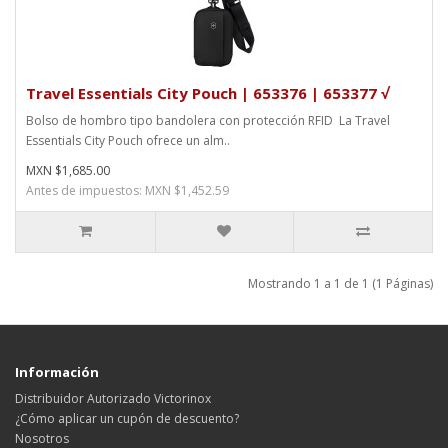
Travel Essentials City Pouch | 653376 | 653377 √
Bolso de hombro tipo bandolera con protección RFID La Travel
Essentials City Pouch ofrece un alm..
MXN $1,685.00
Antes de impuestos: MXN $1,452.59
Mostrando 1 a 1 de 1 (1 Páginas)
Información
Distribuidor Autorizado Victorinox
¿Cómo aplicar un cupón de descuento?
Nosotros