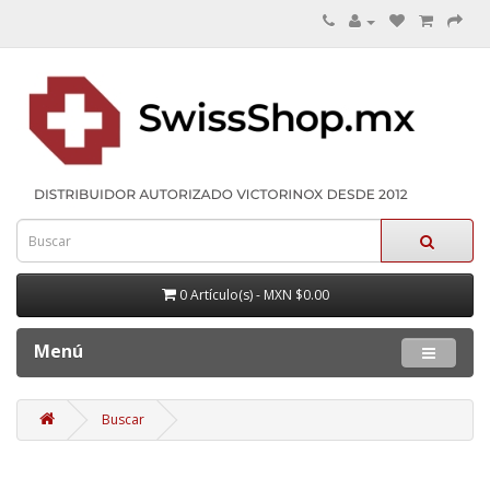
0 Artículo(s) - MXN $0.00
Menú
Buscar