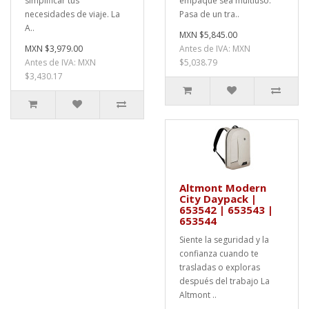
simplificar tus
empaque sea multiuso.
necesidades de viaje. La
Pasa de un tra..
A..
MXN $5,845.00
MXN $3,979.00
Antes de IVA: MXN
Antes de IVA: MXN
$5,038.79
$3,430.17
Altmont Modern
City Daypack |
653542 | 653543 |
653544
Siente la seguridad y la
confianza cuando te
trasladas o exploras
después del trabajo La
Altmont ..