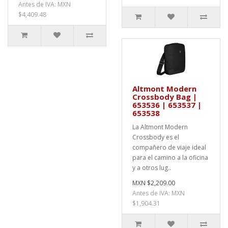
Antes de IVA: MXN
$4,409.48
Altmont Modern
Crossbody Bag |
653536 | 653537 |
653538
La Altmont Modern
Crossbody es el
compañero de viaje ideal
para el camino a la oficina
y a otros lug..
MXN $2,209.00
Antes de IVA: MXN
$1,904.31