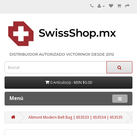
0 Artículo(s) - MXN $0.00
Menú
Altmont Modern Belt Bag | 653533 | 653534 | 653535