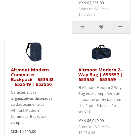
MXN $3,235.00
Antes de IVA: MXN
$2,788.79
Altmont Modern
Altmont Modern 2-
Commuter
Way Bag | 653557 |
Backpack | 653548
653558 | 653559
| 653549 | 653550
El Altmont Modern 2-Way
Características
Bag es el compañero de
organizativas diseñadas
empaque perfectamente
cuidadosamente La
diseñado. Este diseño
Altmont Modern
versátil ..
Commuter Backpack
MXN $6,049.00
cumple..
Antes de IVA: MXN
MXN $5,115.00
$5,214.66