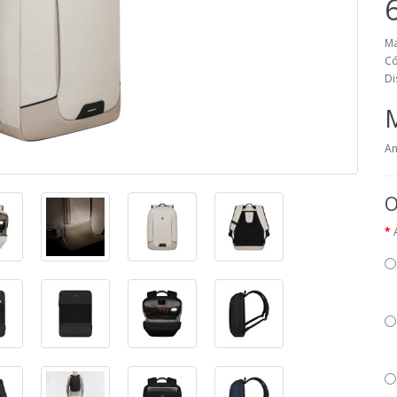
Ma
Có
Di
An
O