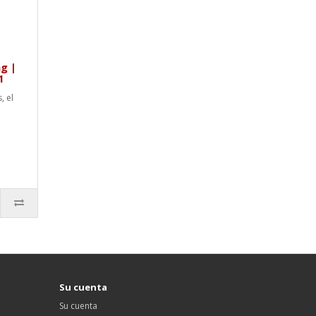
g |
1
, el
Su cuenta
Su cuenta