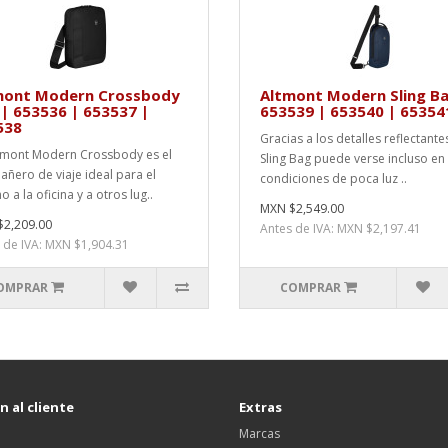
mont Modern Crossbody
Altmont Modern Sling Ba
| 653536 | 653537 |
653539 | 653540 | 65354
538
Gracias a los detalles reflectantes
tmont Modern Crossbody es el
Sling Bag puede verse incluso en
ñero de viaje ideal para el
condiciones de poca luz ..
 a la oficina y a otros lug..
MXN $2,549.00
2,209.00
Antes de IVA: MXN $2,197.41
 de IVA: MXN $1,904.31
OMPRAR
COMPRAR
 al cliente
Extras
Marcas