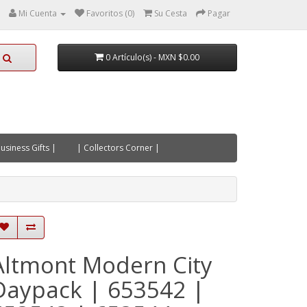
Mi Cuenta
Favoritos (0)
Su Cesta
Pagar
0 Artículo(s) - MXN $0.00
usiness Gifts |
| Collectors Corner |
Altmont Modern City
Daypack | 653542 |