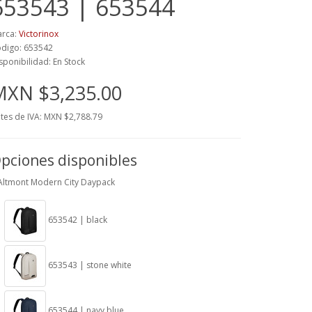
653543 | 653544
rca:
Victorinox
digo: 653542
sponibilidad: En Stock
MXN $3,235.00
tes de IVA: MXN $2,788.79
pciones disponibles
Altmont Modern City Daypack
653542 | black
653543 | stone white
653544 | navy blue