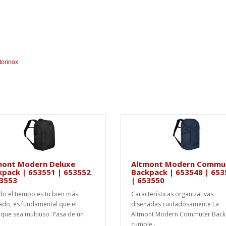
torinox
mont Modern Deluxe
Altmont Modern Commu
kpack | 653551 | 653552
Backpack | 653548 | 653
53553
| 653550
o el tiempo es tu bien más
Características organizativas
ado, es fundamental que el
diseñadas cuidadosamente La
ue sea multiuso. Pasa de un
Altmont Modern Commuter Back
cumple..