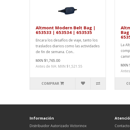
Altmont Modern Belt Bag |
Alt
653533 | 653534 | 653535
Bag 
653
Encara los desafíos de viaje, tanto los
La Al
traslados diarios como las actividades
compa
de fin de semana. Con..
camino
MXN $1,765.00
MXN $
Antes de IVA: MXN $1,521.55
Antes
COMPRAR
C
Información
Atención
Distribuidor Autorizado Victorinox
Contacto