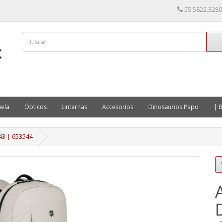
55.5822.3280
ela
Ópticos
Linternas
Accesorios
Dinosaurios Papo
| B
43 | 653544