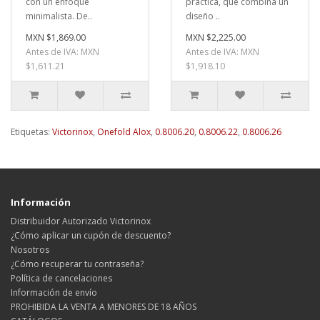
con un enfoque
práctica, que combina un
minimalista. De..
diseño ..
MXN $1,869.00
MXN $2,225.00
Antes de IVA: MXN
Antes de IVA: MXN
$1,611.21
$1,918.10
Etiquetas:
Victorinox
,
Onefold Alox
,
0.8006.20
,
0.8006.22
,
0.8006.26
Información
Distribuidor Autorizado Victorinox
¿Cómo aplicar un cupón de descuento?
Nosotros
¿Cómo recuperar tu contraseña?
Política de cancelaciones
Información de envío
PROHIBIDA LA VENTA A MENORES DE 18 AÑOS