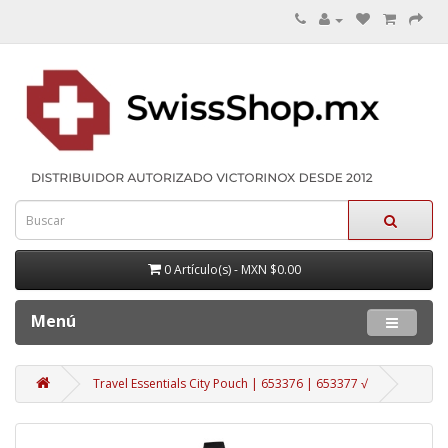
0 Artículo(s) - MXN $0.00
Menú
Travel Essentials City Pouch | 653376 | 653377 √