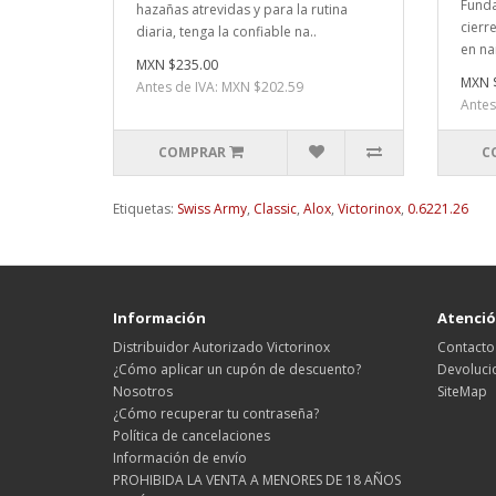
Funda
hazañas atrevidas y para la rutina
cierr
diaria, tenga la confiable na..
en nai
MXN $235.00
MXN 
Antes de IVA: MXN $202.59
Antes
COMPRAR
C
Etiquetas:
Swiss Army
,
Classic
,
Alox
,
Victorinox
,
0.6221.26
Información
Atención
Distribuidor Autorizado Victorinox
Contacto
¿Cómo aplicar un cupón de descuento?
Devoluci
Nosotros
SiteMap
¿Cómo recuperar tu contraseña?
Política de cancelaciones
Información de envío
PROHIBIDA LA VENTA A MENORES DE 18 AÑOS