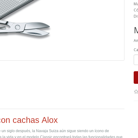
Ma
Có
Di
An
Ca
con cachas Alox
e un siglo después, la Navaja Suiza aún sigue siendo un ícono de
 la vida y en el modelo Classic encontrará todas las funcionalidades que