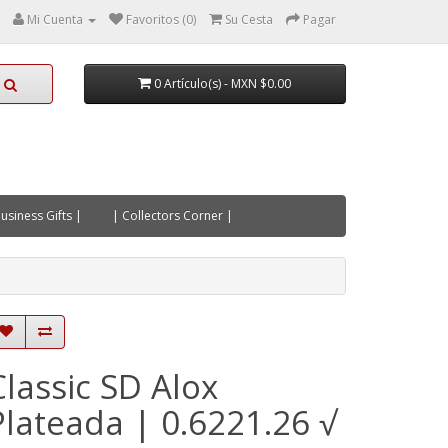
Mi Cuenta
Favoritos (0)
Su Cesta
Pagar
0 Artículo(s) - MXN $0.00
usiness Gifts |
| Collectors Corner |
Classic SD Alox
Plateada | 0.6221.26 √