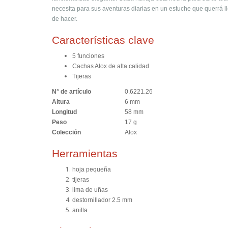
necesita para sus aventuras diarias en un estuche que querrá l
de hacer.
Características clave
5 funciones
Cachas Alox de alta calidad
Tijeras
N° de artículo
0.6221.26
Altura
6 mm
Longitud
58 mm
Peso
17 g
Colección
Alox
Herramientas
hoja pequeña
tijeras
lima de uñas
destornillador 2.5 mm
anilla