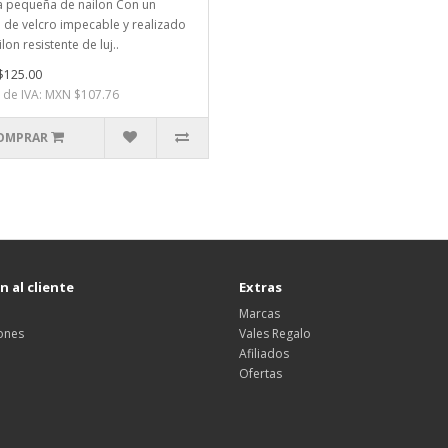
 pequeña de nailon Con un
e de velcro impecable y realizado
lon resistente de luj..
$125.00
 de IVA: MXN $107.76
OMPRAR
 al cliente
Extras
Marcas
ones
Vales Regalo
Afiliados
Ofertas