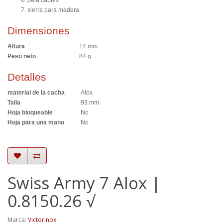
pela cables
sierra para madera
Dimensiones
Altura
14 mm
Peso neto
84 g
Detalles
material de la cacha
Alox
Talla
93 mm
Hoja bloqueable
No
Hoja para una mano
No
Swiss Army 7 Alox |
0.8150.26 √
Marca:
Victorinox