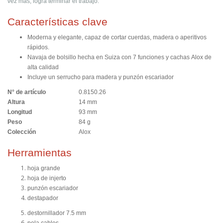
vez más, logra terminar el trabajo.
Características clave
Moderna y elegante, capaz de cortar cuerdas, madera o aperitivos
rápidos.
Navaja de bolsillo hecha en Suiza con 7 funciones y cachas Alox de
alta calidad
Incluye un serrucho para madera y punzón escariador
N° de artículo
0.8150.26
Altura
14 mm
Longitud
93 mm
Peso
84 g
Colección
Alox
Herramientas
hoja grande
hoja de injerto
punzón escariador
destapador
destornillador 7.5 mm