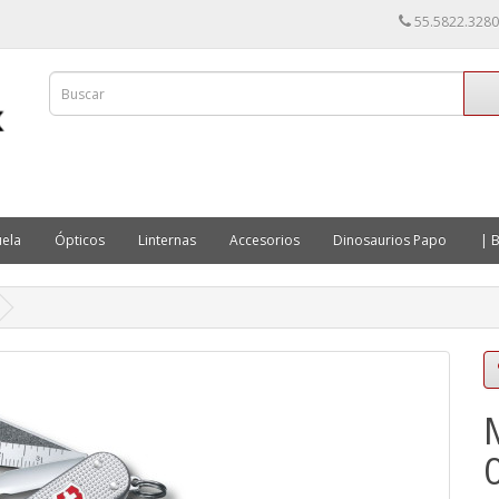
55.5822.3280
ela
Ópticos
Linternas
Accesorios
Dinosaurios Papo
| B