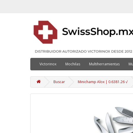
Victorinox
Mochilas
Multiherramientas
Mu
Buscar
Minichamp Alox | 0.6381.26 √