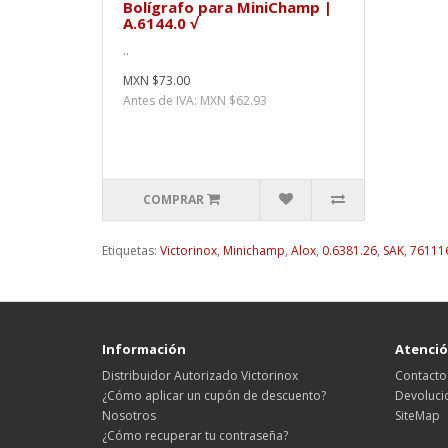
Bolígrafo para MiniChamp |
A.6144.0 √
..
MXN $73.00
Antes de IVA: MXN $62.93
COMPRAR
Etiquetas:
Victorinox
,
Minichamp
,
Alox
,
0.6381.26
,
SAK
,
76111
Información
Atención
Distribuidor Autorizado Victorinox
Contacto
¿Cómo aplicar un cupón de descuento?
Devoluci
Nosotros
SiteMap
¿Cómo recuperar tu contraseña?