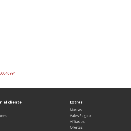
60046994
 al cliente
Extras
Marcas
ones
Vales Regalo
Afiliados
Ofertas