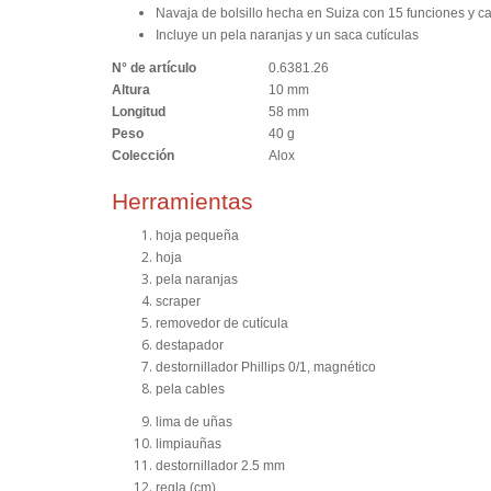
Navaja de bolsillo hecha en Suiza con 15 funciones y ca
Incluye un pela naranjas y un saca cutículas
N° de artículo
0.6381.26
Altura
10 mm
Longitud
58 mm
Peso
40 g
Colección
Alox
Herramientas
hoja pequeña
hoja
pela naranjas
scraper
removedor de cutícula
destapador
destornillador Phillips 0/1, magnético
pela cables
lima de uñas
limpiauñas
destornillador 2.5 mm
regla (cm)