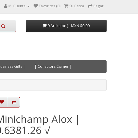
Mi Cuenta
Favoritos (0)
Su Cesta
Pagar
0 Artículo(s) - MXN $0.00
usiness Gifts |
| Collectors Corner |
Minichamp Alox |
0.6381.26 √