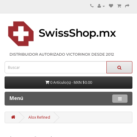
0 Artículo(s) - MXN $0.00
Menú
Alox Refined