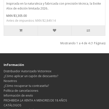
Inspirada en la naturaleza y fabricada con precisión técnica, la Evoke
Alox de edición limitada 2026..
MXN $3,305.00
Antes de impuestos: MXN $2,849.14
Mostrando 1 a 4 de 4 (1 Páginas)
Información
Distribuidor Autorizado Victorinox
¿Cómo aplicar un cupón de descuento?
Nosotros
¿Cómo recuperar tu contraseña?
Política de cancelaciones
Información de envío
PROHIBIDA LA VENTA A MENORES DE 18 AÑOS
CATÁLOGOS